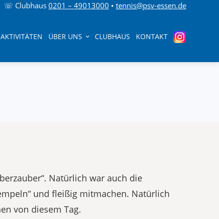
☏ Clubhaus
0201 – 49013000
•
tennis@psv-essen.de
AKTIVITÄTEN
ÜBER UNS
CLUBHAUS
KONTAKT
uberzauber“. Natürlich war auch die
empeln“ und fleißig mitmachen. Natürlich
nen von diesem Tag.